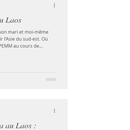
au Laos
 mon mari et moi-même
r l’Asie du sud-est. Où
c PEMM au cours de
la réponse ! Nous allons
ion que nous avons eu avec
lérie Lagrange nous a
iqué les objectifs de
arité Internationale en
aire qui va nous permettre
 vill
 au Laos :