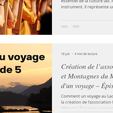
essentiel de la culture lao.
instrument. Il représente u
transmission et de mémoir
de génération en génératio
accompagne les fêtes, les 
entre communautés et les
la vie quotidienne. Pour b
le son du Khène, c'est retr
origine et un lien avec leur 
18 juil.
4 min de lecture
Création de l’asso
et Montagnes du M
d'un voyage – Épi
Comment un voyage au Laos,
la création de l’associatio
Mékong ? À travers une min