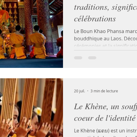
traditions, signifi
célébrations
Le Boun Khao Phansa marq
bouddhique au Laos. Découv
cérémonies et la significati
20 juil.
3 min de lecture
Le Khène, un souf
coeur de l'identité
Le Khène (ແຄນ) est un inst