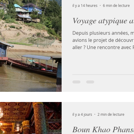
il y a 14 heures
6 min de lecture
Voyage atypique 
Depuis plusieurs années,
avions le projet de découvri
aller ? Une rencontre ave
l’automne 2025 nous donne 
partir au Laos. La discuss
Jean-Michel Courtois et Va
convaincu. Ils nous ont expl
l’ONG. Participer à la solid
effectuant un voyage solid
de découvrir notamment les
il y a 4 jours
2 min de lecture
Boun Khao Phansa