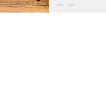
proposons de découvrir le r
notre président. Dans ce ci
quitte les montagnes du L
autre étape : celle où l’émo
où la responsabilité se tra