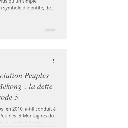
 Plus qu'un simple
n symbole d'identité, de
e du peuple Lao. Transmis
n, le son du Khène
cérémonies, les rencontres
 moments importants de
eaucoup de Lao, entendre
ouver un souvenir, une
histoire.
ciation Peuples
ékong : la dette
sode 5
 en 2010, a-t-il conduit à
n Peuples et Montagnes du
i-série inédite, nous vous