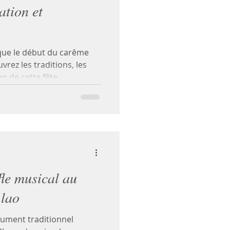
cation et
ue le début du carême
rez les traditions, les
on de cette fête.
fle musical au
 lao
rument traditionnel