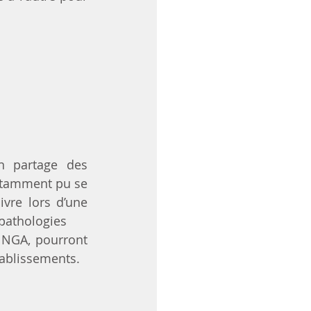
n partage des 
tamment pu se 
vre lors d’une 
 pathologies 
NGA, pourront 
tablissements.