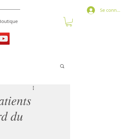
Se connecter
Boutique
atients
rd du