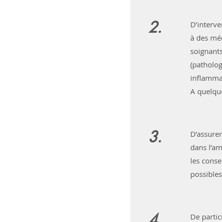
2.
D’interve
à des méd
soignants
(patholog
inflammat
A quelque
3.
D’assurer
dans l’am
les conse
possible
4.
De partic