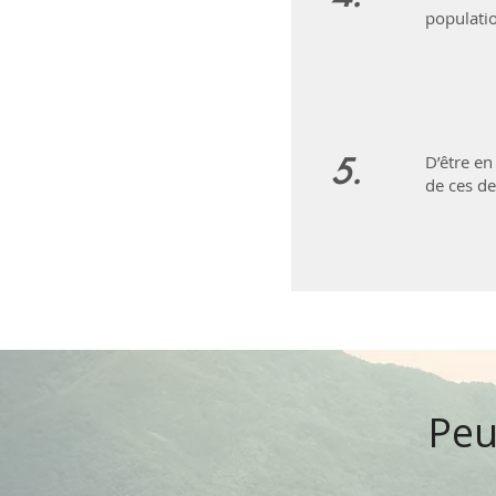
populatio
5.
D’être en
de ces de
Peu