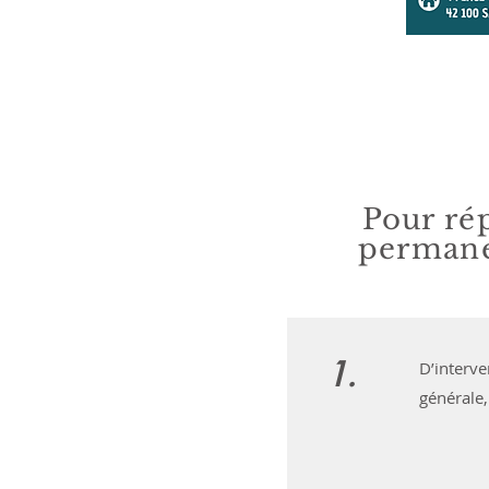
Pour ré
permane
1.
D’interve
générale,