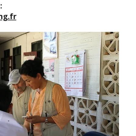
:
g.fr