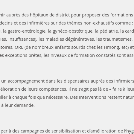
nir auprès des hôpitaux de district pour proposer des formations (
ecins et des infirmières sur des thèmes non-­exhaustifs comme :
, la gastro-­entérologie, la gynéco-obstétrique, la pédiatrie, la car
ies, insuffisances), les maladies dégénératives, les traumatismes,
oires, ORL (de nombreux enfants sourds chez les Hmong, etc) et 
s exceptions prêtes, les niveaux de formation constatés sont asse
 un accompagnement dans les dispensaires auprès des infirmiers,
élioration de leurs compétences. Il ne s’agit pas là de « faire à leu
iller à chaque fois que nécessaire. Des interventions restent natu
s à leur demande.
iper à des campagnes de sensibilisation et d’amélioration de l’hy