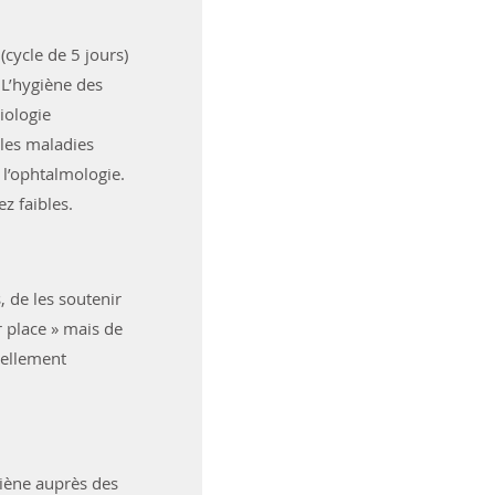
cycle de 5 jours)
 L’hygiène des
diologie
 les maladies
l’ophtalmologie.
z faibles.
 de les soutenir
r place » mais de
rellement
giène auprès des