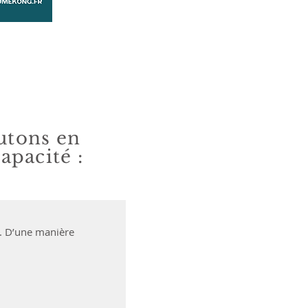
utons en
pacité :
és. D’une manière