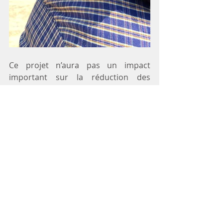
Ce projet n’aura pas un impact 
important sur la réduction des 
déchets dans la ville, peu de lieux ou 
personnes utilisent ces capsules car 
elles ne se trouvent pas au Laos. 
Cependant, ce projet de recyclage a 
pour but de sensibiliser davantage 
les jeunes du centre à ce sujet ainsi 
que la population locale. Il fait de la 
publicité pour le centre et aide à 
créer de nouveau partenariat dans la 
ville.  
Les étrangers venant au centre sont 