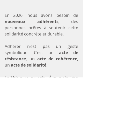
En 2026, nous avons besoin de 
nouveaux adhérents
, des 
personnes prêtes à soutenir cette 
solidarité concrète et durable.
Adhérer n’est pas un geste 
symbolique. C’est un 
acte de 
résistance
, un 
acte de cohérence
, 
un 
acte de solidarité
. 
Le Mékong nous relie. À vous de faire 
le choix de l’engagement.