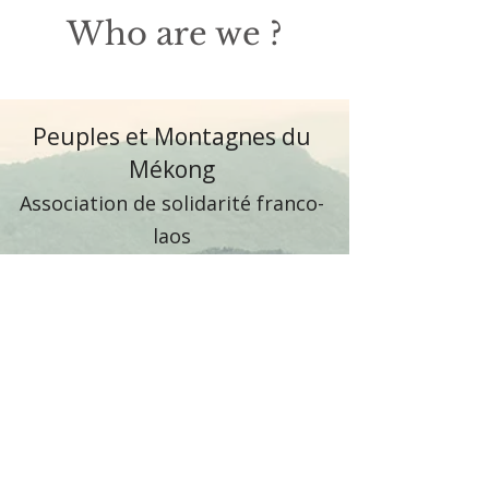
Who are we ?
Peuples et Montagnes du
Mékong
Association de solidarité franco-
laos
Tel. : ‪
+33 9 88 53 18 66‬
ou
‪‪+ 33 6 60 35 00
43
WhatsApp :
+ 33 6 78 07 00 23
Email :
contact@peuplesetmontagnesdumekong.fr
4 Place Saint Roch 42100 Saint Etienne