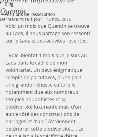
Blog
Quentin
Positions de l'association
Dernière mise à jour :
12 nov. 2019
Voici un mois que Quentin se trouve 
au Laos, il nous partage son ressenti 
sur le Laos et ses activités récentes:
" Voici bientôt 1 mois que je suis au 
Laos dans le cadre de mon 
volontariat. Un pays énigmatique 
remplit de paradoxes, d’une part 
une grande richesse culturelle 
notamment due aux nombreux 
temples bouddhistes et sa 
biodiversité luxuriante mais d’un 
autre côté des constructions de 
barrages et d’un TGV viennent 
détériorer cette biodiversité… . Le 
peuple lao a la spécificité d’être 